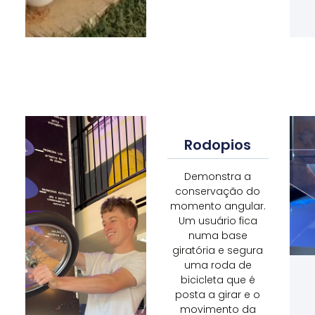
posição
segura.
Areias
Giroscópio
Carto-
Rodopios
Gráficas
Sinta
a
Demonstra a
sensação
Uma
conservação do
de
caixa
momento angular.
estar
mágica
Um usuário fica
em
que
numa base
gravidade
transforma
giratória e segura
zero.
areias
uma roda de
Esse
em
bicicleta que é
equipamento
mapas!
posta a girar e o
permite
Aprenda
movimento da