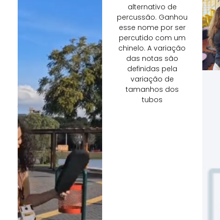
alternativo de
chinês
divertida
percussão. Ganhou
que
de
esse nome por ser
ensina
ensinar
percutido com um
a
estratégia,
chinelo. A variação
desenvolver
paciência
das notas são
habilidades
e
definidas pela
cognitivas,
pensamento
variação de
espaciais
crítico
tamanhos dos
e
para
tubos
matemáticas,
jovens
além
e
de
crianças.
estimular
Estimula
criatividade
a
e
concentração,
imaginação
planejamento
e
capacidade
de
tomar
decisões.