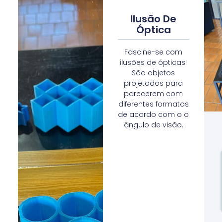
Bilhar
Microscópios
Elíptico
Ilusão De
Óptica
Explore
um
Uma
mundo
mesa
Fascine-se com
novo
em
ilusões de ópticas!
pelas
formato
São objetos
lentes
elíptico
projetados para
dos
que
parecerem com
nossos
serve
diferentes formatos
microscópios.
para
de acordo com o o
Observe
aprender
ângulo de visão.
células
sobre
do
geometria.
nosso
Com
corpo
as
ou
caçaps
outras
localizadas
estruturas!
no
focos
da